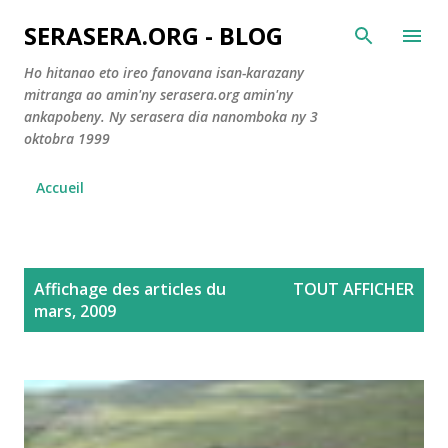
Accéder au contenu principal
SERASERA.ORG - BLOG
Ho hitanao eto ireo fanovana isan-karazany
mitranga ao amin'ny serasera.org amin'ny
ankapobeny. Ny serasera dia nanomboka ny 3
oktobra 1999
Accueil
A
Affichage des articles du
TOUT AFFICHER
r
mars, 2009
t
i
c
l
e