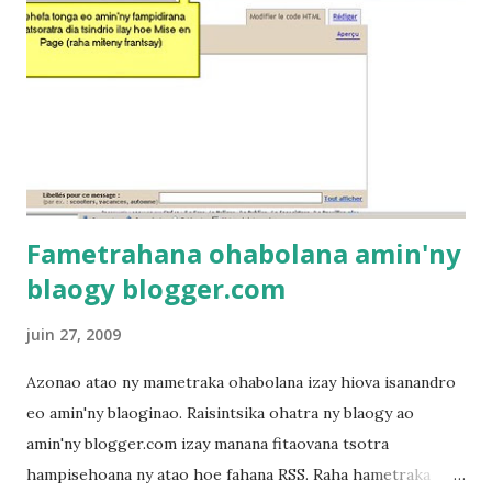
s
Fametrahana ohabolana amin'ny
blaogy blogger.com
juin 27, 2009
Azonao atao ny mametraka ohabolana izay hiova isanandro
eo amin'ny blaoginao. Raisintsika ohatra ny blaogy ao
amin'ny blogger.com izay manana fitaovana tsotra
hampisehoana ny atao hoe fahana RSS. Raha hametraka