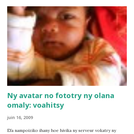
dalàna intsony. Nomeny rohy fotsiny aho hakàna ny zavatra
izay azo alaina sisa ao. Nanomboka teo dia ni-activer ilay
serveur iray fiandry aho dia nafindra tao izay tokony azo
afindra. Maraina ihany ny andro vao vita daholo. Amin'izao
izaho manoratra izao dia efa mandeha ny sites goavana. Ny
sites madinika sasany mbola tsy no-activer-na satria mila
jerena hoe taiza no nahatafidirandry zalahy "foza orana"
(Ambohitsirohitra sa Iavoloha lol) UPDAT...
Ny avatar no fototry ny olana
omaly: voahitsy
juin 16, 2009
Efa nampoiziko ihany hoe hivika ny serveur vokatry ny