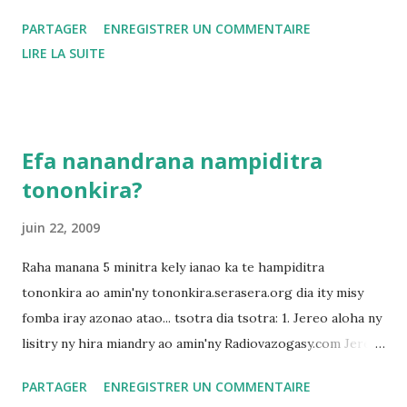
ohabolana miova isanandro ao amin'ny blaoginao ianao dia
PARTAGER
ENREGISTRER UN COMMENTAIRE
midira ao amin'ny toerana fikirakirana ny endrika
LIRE LA SUITE
Efa nanandrana nampiditra
tononkira?
juin 22, 2009
Raha manana 5 minitra kely ianao ka te hampiditra
tononkira ao amin'ny tononkira.serasera.org dia ity misy
fomba iray azonao atao... tsotra dia tsotra: 1. Jereo aloha ny
lisitry ny hira miandry ao amin'ny Radiovazogasy.com Jereo
eto dia mifidiana hira iray izay tianao hampidirina ny
PARTAGER
ENREGISTRER UN COMMENTAIRE
tononkira. 2. Jereo ao amin'ny tononkira raha toa ka mbola