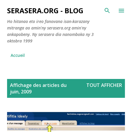
Accéder au contenu principal
SERASERA.ORG - BLOG
Ho hitanao eto ireo fanovana isan-karazany
mitranga ao amin'ny serasera.org amin'ny
ankapobeny. Ny serasera dia nanomboka ny 3
oktobra 1999
Accueil
A
Affichage des articles du
TOUT AFFICHER
r
juin, 2009
t
i
c
l
e