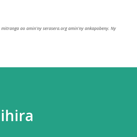
Accéder au contenu principal
y mitranga ao amin'ny serasera.org amin'ny ankapobeny. Ny
ihira