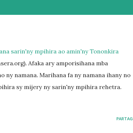
rana sarin'ny mpihira ao amin'ny Tononkira
asera.org). Afaka ary amporisihana mba
 ao ny namana. Marihana fa ny namana ihany no
hira sy mijery ny sarin'ny mpihira rehetra.
PARTAG