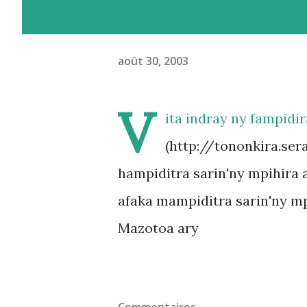
août 30, 2003
V
ita indray ny fampidi
(http://tononkira.ser
hampiditra sarin'ny mpihira
afaka mampiditra sarin'ny mpi
Mazotoa ary