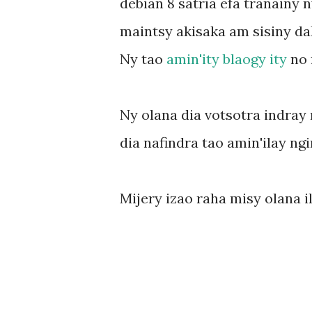
debian 8 satria efa tranainy 
maintsy akisaka am sisiny dah
Ny tao
amin'ity blaogy ity
no 
Ny olana dia votsotra indray 
dia nafindra tao amin'ilay ngi
Mijery izao raha misy olana i