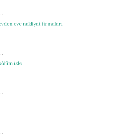
t…
vden eve nakliyat firmaları
t…
ölüm izle
t…
t…