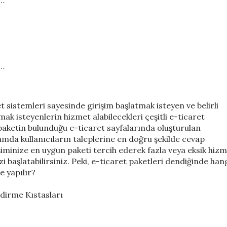
t…
t…
et sistemleri sayesinde girişim başlatmak isteyen ve belirli
ak isteyenlerin hizmet alabilecekleri çeşitli e-ticaret
ı paketin bulunduğu e-ticaret sayfalarında oluşturulan
lamda kullanıcıların taleplerine en doğru şekilde cevap
şiminize en uygun paketi tercih ederek fazla veya eksik hiz
i başlatabilirsiniz. Peki, e-ticaret paketleri dendiğinde han
e yapılır?
ndirme Kıstasları