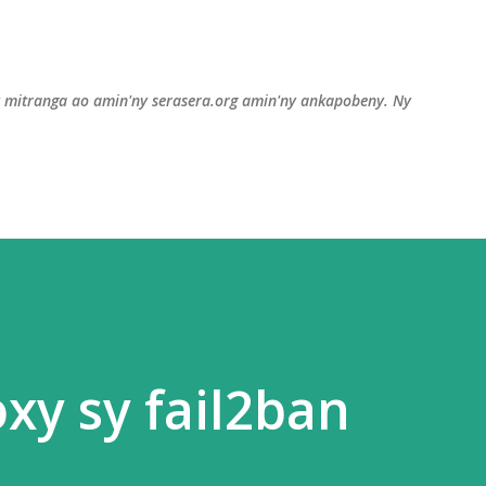
Accéder au contenu principal
y mitranga ao amin'ny serasera.org amin'ny ankapobeny. Ny
oxy sy fail2ban