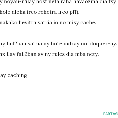
ny noyau-n'ilay host nefa raha havaozina dia tsy
olo aloha ireo rehetra ireo pff).
nakako hevitra satria io no misy cache.
ny fail2ban satria ny hote indray no bloquer-ny.
nx ilay fail2ban sy ny rules dia mba nety.
lay caching
PARTAG