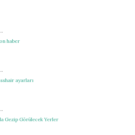
t…
on haber
t…
sshair ayarları
t…
da Gezip Görülecek Yerler