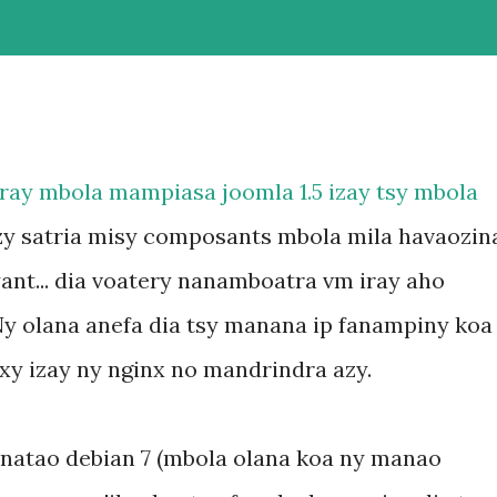
 iray mbola mampiasa joomla 1.5 izay tsy mbola
zy satria misy composants mbola mila havaozin
ant... dia voatery nanamboatra vm iray aho
. Ny olana anefa dia tsy manana ip fanampiny koa
y izay ny nginx no mandrindra azy.
, natao debian 7 (mbola olana koa ny manao