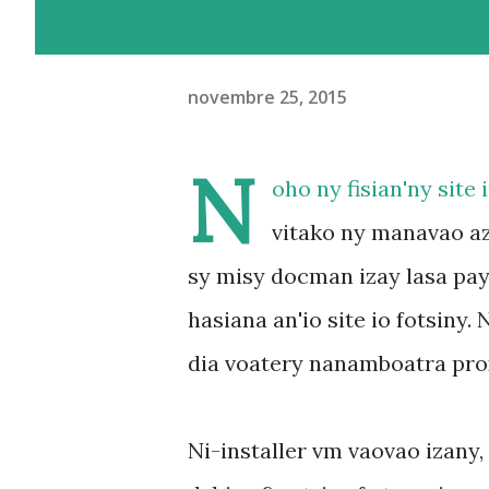
novembre 25, 2015
N
oho ny fisian'ny site
vitako ny manavao a
sy misy docman izay lasa pay
hasiana an'io site io fotsiny
dia voatery nanamboatra prox
Ni-installer vm vaovao izany