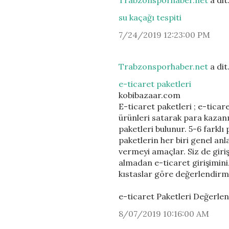
Trabzonsporhaber.net
a di
su kaçağı tespiti
7/24/2019 12:23:00 PM
Trabzonsporhaber.net
a di
e-ticaret paketleri
kobibazaar.com
E-ticaret paketleri ; e-ticar
ürünleri satarak para kazanm
paketleri bulunur. 5-6 farkl
paketlerin her biri genel an
vermeyi amaçlar. Siz de giri
almadan e-ticaret girişiminiz
kıstaslar göre değerlendirm
e-ticaret Paketleri Değerle
8/07/2019 10:16:00 AM