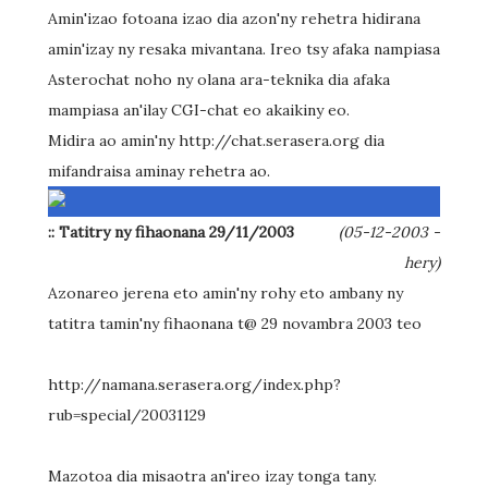
Amin'izao fotoana izao dia azon'ny rehetra hidirana
amin'izay ny resaka mivantana. Ireo tsy afaka nampiasa
Asterochat noho ny olana ara-teknika dia afaka
mampiasa an'ilay CGI-chat eo akaikiny eo.
Midira ao amin'ny http://chat.serasera.org dia
mifandraisa aminay rehetra ao.
:: Tatitry ny fihaonana 29/11/2003
(05-12-2003 -
hery)
Azonareo jerena eto amin'ny rohy eto ambany ny
tatitra tamin'ny fihaonana t@ 29 novambra 2003 teo
http://namana.serasera.org/index.php?
rub=special/20031129
Mazotoa dia misaotra an'ireo izay tonga tany.