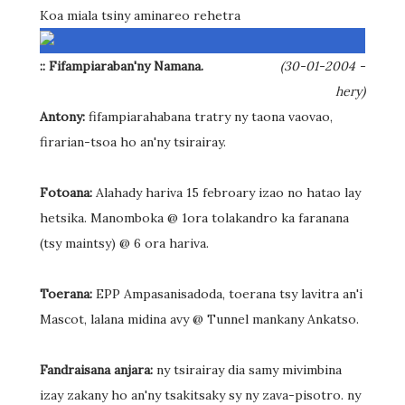
Koa miala tsiny aminareo rehetra
:: Fifampiaraban'ny Namana.
(30-01-2004 -
hery)
Antony:
fifampiarahabana tratry ny taona vaovao,
firarian-tsoa ho an'ny tsirairay.
Fotoana:
Alahady hariva 15 febroary izao no hatao lay
hetsika. Manomboka @ 1ora tolakandro ka faranana
(tsy maintsy) @ 6 ora hariva.
Toerana:
EPP Ampasanisadoda, toerana tsy lavitra an'i
Mascot, lalana midina avy @ Tunnel mankany Ankatso.
Fandraisana anjara:
ny tsirairay dia samy mivimbina
izay zakany ho an'ny tsakitsaky sy ny zava-pisotro. ny