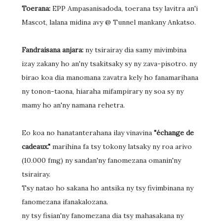
Toerana:
EPP Ampasanisadoda, toerana tsy lavitra an'i
Mascot, lalana midina avy @ Tunnel mankany Ankatso.
Fandraisana anjara:
ny tsirairay dia samy mivimbina
izay zakany ho an'ny tsakitsaky sy ny zava-pisotro. ny
birao koa dia manomana zavatra kely ho fanamarihana
ny tonon-taona, hiaraha mifampirary ny soa sy ny
mamy ho an'ny namana rehetra.
Eo koa no hanatanterahana ilay vinavina
"échange de
cadeaux."
marihina fa tsy tokony latsaky ny roa arivo
(10.000 fmg) ny sandan'ny fanomezana omanin'ny
tsirairay.
Tsy natao ho sakana ho antsika ny tsy fivimbinana ny
fanomezana ifanakalozana.
ny tsy fisian'ny fanomezana dia tsy mahasakana ny