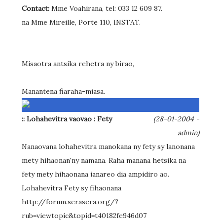
Contact:
Mme Voahirana, tel: 033 12 609 87.
na Mme Mireille, Porte 110, INSTAT.
Misaotra antsika rehetra ny birao,
Manantena fiaraha-miasa.
:: Lohahevitra vaovao : Fety
(28-01-2004 -
admin)
Nanaovana lohahevitra manokana ny fety sy lanonana
mety hihaonan'ny namana. Raha manana hetsika na
fety mety hihaonana ianareo dia ampidiro ao.
Lohahevitra Fety sy fihaonana
http://forum.serasera.org/?
rub=viewtopic&topid=t40182fe946d07