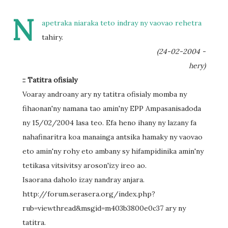
N
apetraka niaraka teto indray ny vaovao rehetra
tahiry.
(24-02-2004 -
hery)
:: Tatitra ofisialy
Voaray androany ary ny tatitra ofisialy momba ny
fihaonan'ny namana tao amin'ny EPP Ampasanisadoda
ny 15/02/2004 lasa teo. Efa heno ihany ny lazany fa
nahafinaritra koa manainga antsika hamaky ny vaovao
eto amin'ny rohy eto ambany sy hifampidinika amin'ny
tetikasa vitsivitsy aroson'izy ireo ao.
Isaorana daholo izay nandray anjara.
http://forum.serasera.org/index.php?
rub=viewthread&msgid=m403b3800e0c37 ary ny
tatitra.