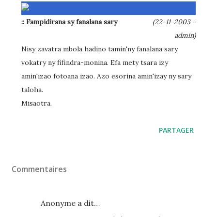
:: Fampidirana sy fanalana sary
(22-11-2003 -
admin)
Nisy zavatra mbola hadino tamin'ny fanalana sary
vokatry ny fifindra-monina. Efa mety tsara izy
amin'izao fotoana izao. Azo esorina amin'izay ny sary
taloha.
Misaotra.
PARTAGER
Commentaires
Anonyme a dit…