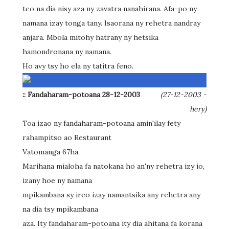
teo na dia nisy aza ny zavatra nanahirana. Afa-po ny
namana izay tonga tany. Isaorana ny rehetra nandray
anjara. Mbola mitohy hatrany ny hetsika
hamondronana ny namana.
Ho avy tsy ho ela ny tatitra feno.
:: Fandaharam-potoana 28-12-2003
(27-12-2003 -
hery)
Toa izao ny fandaharam-potoana amin'ilay fety
rahampitso ao Restaurant
Vatomanga 67ha.
Marihana mialoha fa natokana ho an'ny rehetra izy io,
izany hoe ny namana
mpikambana sy ireo izay namantsika any rehetra any
na dia tsy mpikambana
aza. Ity fandaharam-potoana ity dia ahitana fa korana