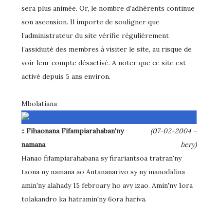
sera plus animée. Or, le nombre d’adhérents continue
son ascension. Il importe de souligner que
l’administrateur du site vérifie régulièrement
l’assiduité des membres à visiter le site, au risque de
voir leur compte désactivé. A noter que ce site est
activé depuis 5 ans environ.
Mbolatiana
:: Fihaonana Fifampiarahaban'ny
(07-02-2004 -
namana
hery)
Hanao fifampiarahabana sy firariantsoa tratran'ny
taona ny namana ao Antananarivo sy ny manodidina
amin'ny alahady 15 febroary ho avy izao. Amin'ny 1ora
tolakandro ka hatramin'ny 6ora hariva.