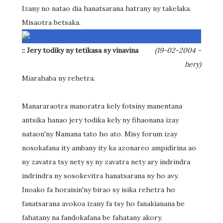
Izany no natao dia hanatsarana hatrany ny takelaka.
Misaotra betsaka.
:: Jery todiky ny tetikasa sy vinavina
(19-02-2004 -
hery)
Miarahaba ny rehetra.
Manararaotra manoratra kely fotsiny manentana
antsika hanao jery todika kely ny fihaonana izay
nataon'ny Namana tato ho ato. Misy forum izay
nosokafana ity ambany ity ka azonareo ampidirina ao
ny zavatra tsy nety sy ny zavatra nety ary indrindra
indrindra ny sosokevitra hanatsarana ny ho avy.
Inoako fa horaisin'ny birao sy isika rehetra ho
fanatsarana avokoa izany fa tsy ho fanakianana be
fahatany na fandokafana be fahatany akory.