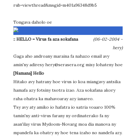
rub=viewthread&msgid=m401a96348d9b5
Tongava daholo oe
:: HELLO = Virus fa aza sokafana
(06-02-2004 -
hery)
Gaga aho androany maraina fa nahazo email avy
amin'ny adiresy hery@serasera.org misy lohateny hoe
[Namana] Hello
Hitako avy hatrany hoe virus io koa miangavy antsika
hamafa azy fotsiny tsotra izao. Aza sokafana akory
raha ohatra ka mahavoaray azy ianareo.
Tsy avy aty amiko io hafatra io satria voaaro 100%
tamin'ny anti-virus farany ny ordinaterako fa ny
asan'ilay virus Mydoom-Novarg moa dia manova ny
mpandefa ka ohatry ny hoe tena izaho no nandefa azy.