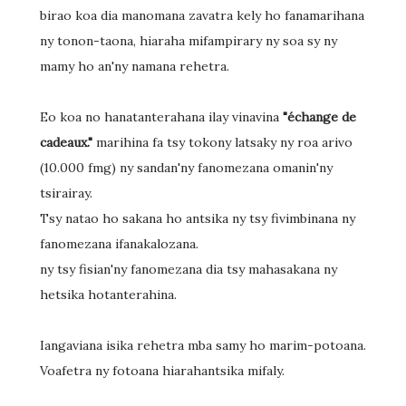
birao koa dia manomana zavatra kely ho fanamarihana
ny tonon-taona, hiaraha mifampirary ny soa sy ny
mamy ho an'ny namana rehetra.
Eo koa no hanatanterahana ilay vinavina
"échange de
cadeaux."
marihina fa tsy tokony latsaky ny roa arivo
(10.000 fmg) ny sandan'ny fanomezana omanin'ny
tsirairay.
Tsy natao ho sakana ho antsika ny tsy fivimbinana ny
fanomezana ifanakalozana.
ny tsy fisian'ny fanomezana dia tsy mahasakana ny
hetsika hotanterahina.
Iangaviana isika rehetra mba samy ho marim-potoana.
Voafetra ny fotoana hiarahantsika mifaly.