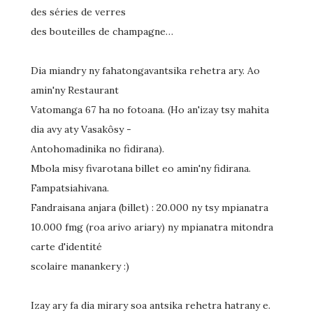
des séries de verres
des bouteilles de champagne…
Dia miandry ny fahatongavantsika rehetra ary. Ao
amin'ny Restaurant
Vatomanga 67 ha no fotoana. (Ho an'izay tsy mahita
dia avy aty Vasakôsy -
Antohomadinika no fidirana).
Mbola misy fivarotana billet eo amin'ny fidirana.
Fampatsiahivana.
Fandraisana anjara (billet) : 20.000 ny tsy mpianatra
10.000 fmg (roa arivo ariary) ny mpianatra mitondra
carte d'identité
scolaire manankery :)
Izay ary fa dia mirary soa antsika rehetra hatrany e.