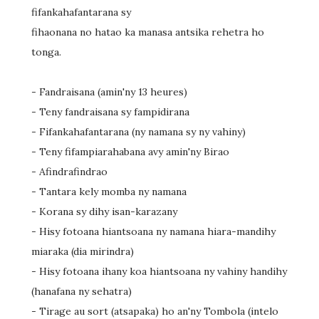
fifankahafantarana sy
fihaonana no hatao ka manasa antsika rehetra ho
tonga.
- Fandraisana (amin'ny 13 heures)
- Teny fandraisana sy fampidirana
- Fifankahafantarana (ny namana sy ny vahiny)
- Teny fifampiarahabana avy amin'ny Birao
- Afindrafindrao
- Tantara kely momba ny namana
- Korana sy dihy isan-karazany
- Hisy fotoana hiantsoana ny namana hiara-mandihy
miaraka (dia mirindra)
- Hisy fotoana ihany koa hiantsoana ny vahiny handihy
(hanafana ny sehatra)
- Tirage au sort (atsapaka) ho an'ny Tombola (intelo