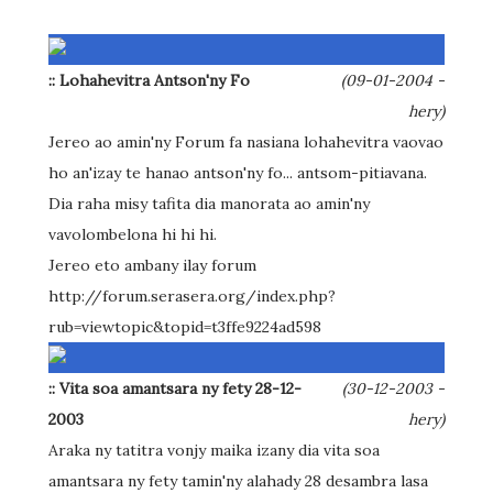
:: Lohahevitra Antson'ny Fo
(09-01-2004 -
hery)
Jereo ao amin'ny Forum fa nasiana lohahevitra vaovao
ho an'izay te hanao antson'ny fo... antsom-pitiavana.
Dia raha misy tafita dia manorata ao amin'ny
vavolombelona hi hi hi.
Jereo eto ambany ilay forum
http://forum.serasera.org/index.php?
rub=viewtopic&topid=t3ffe9224ad598
:: Vita soa amantsara ny fety 28-12-
(30-12-2003 -
2003
hery)
Araka ny tatitra vonjy maika izany dia vita soa
amantsara ny fety tamin'ny alahady 28 desambra lasa