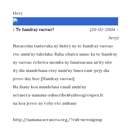
Hery
:: Te handray vaovao?
(20-02-2004 -
hery)
Navaozina tanteraka ny lisitry ny te handray vaovao
eto amin'ny takelaka. Raha ohatra ianao ka te handray
ny vaovao rehetra momba ny fanatsarana an'ity site
ity dia mandehana etsy amin'ny fanoroam-pejy dia
jereo ilay hoe [Handray vaovao]
Na ihany koa mandefasa email amin'ny
serasera-namana-subscribe@yahoogroupes.fr
na koa jereo ny rohy eto ambany
http://namana.serasera.org/?rub=newsignup