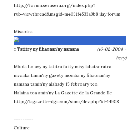
http://forum.serasera.org/index.php?
rub=viewthread&msgid=m4031f4533a9b8 ilay forum
Misaotra.
:: Tatitry ny fihaonan'ny namana
(16-02-2004 -
hery)
Mbola ho avy ny tatitra fa ity misy lahatsoratra
nivoaka tamin'ny gazety momba ny fihaonan'ny
namana tamin'ny alahady 15 febroary teo.
Nalaina toa amin'ny La Gazette de la Grande Ile
http://lagazette-dgi.com/simu/dev.php?id=14908
---------
Culture