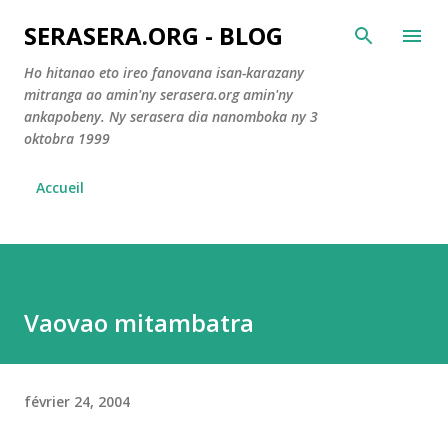
Accéder au contenu principal
SERASERA.ORG - BLOG
Ho hitanao eto ireo fanovana isan-karazany
mitranga ao amin'ny serasera.org amin'ny
ankapobeny. Ny serasera dia nanomboka ny 3
oktobra 1999
Accueil
Vaovao mitambatra
février 24, 2004