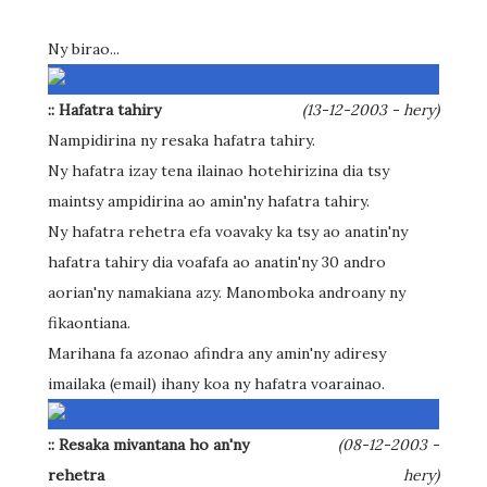
Ny birao...
:: Hafatra tahiry
(13-12-2003 - hery)
Nampidirina ny resaka hafatra tahiry.
Ny hafatra izay tena ilainao hotehirizina dia tsy
maintsy ampidirina ao amin'ny hafatra tahiry.
Ny hafatra rehetra efa voavaky ka tsy ao anatin'ny
hafatra tahiry dia voafafa ao anatin'ny 30 andro
aorian'ny namakiana azy. Manomboka androany ny
fikaontiana.
Marihana fa azonao afindra any amin'ny adiresy
imailaka (email) ihany koa ny hafatra voarainao.
:: Resaka mivantana ho an'ny
(08-12-2003 -
rehetra
hery)