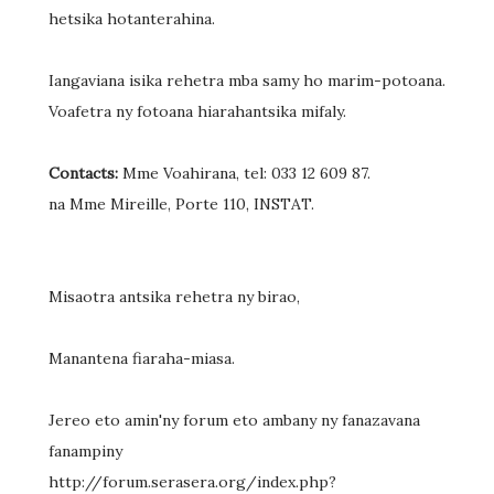
hetsika hotanterahina.
Iangaviana isika rehetra mba samy ho marim-potoana.
Voafetra ny fotoana hiarahantsika mifaly.
Contacts:
Mme Voahirana, tel: 033 12 609 87.
na Mme Mireille, Porte 110, INSTAT.
Misaotra antsika rehetra ny birao,
Manantena fiaraha-miasa.
Jereo eto amin'ny forum eto ambany ny fanazavana
fanampiny
http://forum.serasera.org/index.php?