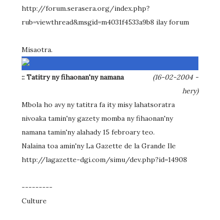
http://forum.serasera.org/index.php?
rub=viewthread&msgid=m4031f4533a9b8 ilay forum
Misaotra.
:: Tatitry ny fihaonan'ny namana
(16-02-2004 -
hery)
Mbola ho avy ny tatitra fa ity misy lahatsoratra
nivoaka tamin'ny gazety momba ny fihaonan'ny
namana tamin'ny alahady 15 febroary teo.
Nalaina toa amin'ny La Gazette de la Grande Ile
http://lagazette-dgi.com/simu/dev.php?id=14908
---------
Culture