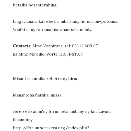
hetsika hotanterahina.
Iangaviana isika rehetra mba samy ho marim-potoana.
Voafetra ny fotoana hiarahantsika mifaly.
Contacts:
Mme Voahirana, tel: 033 12 609 87.
na Mme Mireille, Porte 110, INSTAT.
Misaotra antsika rehetra ny birao,
Manantena fiaraha-miasa.
Jereo eto amin'ny forum eto ambany ny fanazavana
fanampiny
http://forum.serasera.org/index.php?