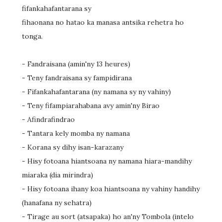
fifankahafantarana sy
fihaonana no hatao ka manasa antsika rehetra ho
tonga.
- Fandraisana (amin'ny 13 heures)
- Teny fandraisana sy fampidirana
- Fifankahafantarana (ny namana sy ny vahiny)
- Teny fifampiarahabana avy amin'ny Birao
- Afindrafindrao
- Tantara kely momba ny namana
- Korana sy dihy isan-karazany
- Hisy fotoana hiantsoana ny namana hiara-mandihy
miaraka (dia mirindra)
- Hisy fotoana ihany koa hiantsoana ny vahiny handihy
(hanafana ny sehatra)
- Tirage au sort (atsapaka) ho an'ny Tombola (intelo