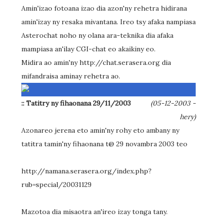
Amin'izao fotoana izao dia azon'ny rehetra hidirana
amin'izay ny resaka mivantana. Ireo tsy afaka nampiasa
Asterochat noho ny olana ara-teknika dia afaka
mampiasa an'ilay CGI-chat eo akaikiny eo.
Midira ao amin'ny http://chat.serasera.org dia
mifandraisa aminay rehetra ao.
:: Tatitry ny fihaonana 29/11/2003
(05-12-2003 -
hery)
Azonareo jerena eto amin'ny rohy eto ambany ny
tatitra tamin'ny fihaonana t@ 29 novambra 2003 teo
http://namana.serasera.org/index.php?
rub=special/20031129
Mazotoa dia misaotra an'ireo izay tonga tany.