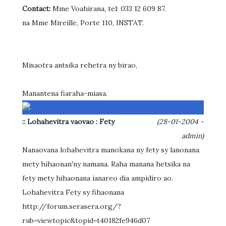
Contact:
Mme Voahirana, tel: 033 12 609 87.
na Mme Mireille, Porte 110, INSTAT.
Misaotra antsika rehetra ny birao,
Manantena fiaraha-miasa.
:: Lohahevitra vaovao : Fety
(28-01-2004 -
admin)
Nanaovana lohahevitra manokana ny fety sy lanonana
mety hihaonan'ny namana. Raha manana hetsika na
fety mety hihaonana ianareo dia ampidiro ao.
Lohahevitra Fety sy fihaonana
http://forum.serasera.org/?
rub=viewtopic&topid=t40182fe946d07