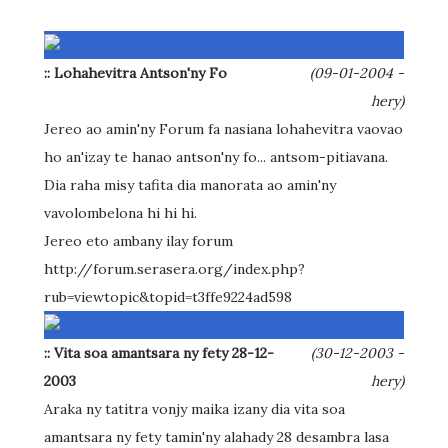
:: Lohahevitra Antson'ny Fo
(09-01-2004 -
hery)
Jereo ao amin'ny Forum fa nasiana lohahevitra vaovao
ho an'izay te hanao antson'ny fo... antsom-pitiavana.
Dia raha misy tafita dia manorata ao amin'ny
vavolombelona hi hi hi.
Jereo eto ambany ilay forum
http://forum.serasera.org/index.php?
rub=viewtopic&topid=t3ffe9224ad598
:: Vita soa amantsara ny fety 28-12-
(30-12-2003 -
2003
hery)
Araka ny tatitra vonjy maika izany dia vita soa
amantsara ny fety tamin'ny alahady 28 desambra lasa