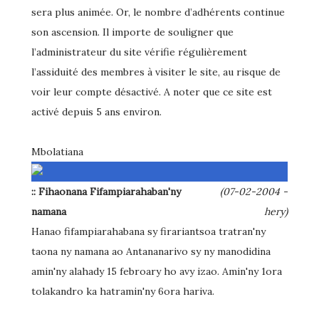
sera plus animée. Or, le nombre d’adhérents continue
son ascension. Il importe de souligner que
l’administrateur du site vérifie régulièrement
l’assiduité des membres à visiter le site, au risque de
voir leur compte désactivé. A noter que ce site est
activé depuis 5 ans environ.
Mbolatiana
:: Fihaonana Fifampiarahaban'ny
(07-02-2004 -
namana
hery)
Hanao fifampiarahabana sy firariantsoa tratran'ny
taona ny namana ao Antananarivo sy ny manodidina
amin'ny alahady 15 febroary ho avy izao. Amin'ny 1ora
tolakandro ka hatramin'ny 6ora hariva.