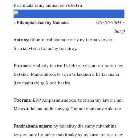
Koa miala tsiny aminareo rehetra
:: Fifampiaraban'ny Namana.
(30-01-2004 -
hery)
Antony:
fifampiarahabana tratry ny taona vaovao,
firarian-tsoa ho an'ny tsirairay.
Fotoana:
Alahady hariva 15 febroary izao no hatao lay
hetsika. Manomboka @ 1ora tolakandro ka faranana
(tsy maintsy) @ 6 ora hariva.
Toerana:
EPP Ampasanisadoda, toerana tsy lavitra an'i
Mascot, lalana midina avy @ Tunnel mankany Ankatso.
Fandraisana anjara:
ny tsirairay dia samy mivimbina
izay zakany ho an'ny tsakitsaky sy ny zava-pisotro. ny