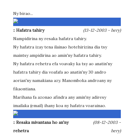
Ny birao...
:: Hafatra tahiry
(13-12-2003 - hery)
Nampidirina ny resaka hafatra tahiry.
Ny hafatra izay tena ilainao hotehirizina dia tsy
maintsy ampidirina ao amin'ny hafatra tahiry.
Ny hafatra rehetra efa voavaky ka tsy ao anatin'ny
hafatra tahiry dia voafafa ao anatin'ny 30 andro
aorian'ny namakiana azy. Manomboka androany ny
fikaontiana.
Marihana fa azonao afindra any amin'ny adiresy
imailaka (email) ihany koa ny hafatra voarainao.
:: Resaka mivantana ho an'ny
(08-12-2003 -
rehetra
hery)