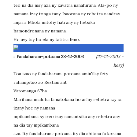
teo na dia nisy aza ny zavatra nanahirana. Afa-po ny
namana izay tonga tany. Isaorana ny rehetra nandray
anjara. Mbola mitohy hatrany ny hetsika
hamondronana ny namana.
Ho avy tsy ho ela ny tatitra feno.
:: Fandaharam-potoana 28-12-2003
(27-12-2003 -
hery)
Toa izao ny fandaharam-potoana amin'ilay fety
rahampitso ao Restaurant
Vatomanga 67ha.
Marihana mialoha fa natokana ho an'ny rehetra izy io,
izany hoe ny namana
mpikambana sy ireo izay namantsika any rehetra any
na dia tsy mpikambana
aza. Ity fandaharam-potoana ity dia ahitana fa korana