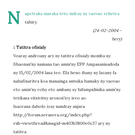
N
apetraka niaraka teto indray ny vaovao rehetra
tahiry.
(24-02-2004 -
hery)
:: Tatitra ofisialy
Voaray androany ary ny tatitra ofisialy momba ny
fihaonan'ny namana tao amin'ny EPP Ampasanisadoda
ny 15/02/2004 lasa teo. Efa heno ihany ny lazany fa
nahafinaritra koa manainga antsika hamaky ny vaovao
eto amin'ny rohy eto ambany sy hifampidinika amin'ny
tetikasa vitsivitsy aroson'izy ireo ao.
Isaorana daholo izay nandray anjara.
http://forum.serasera.org/index.php?
rub=viewthread&msgid=m403b3800e0c37 ary ny
tatitra.