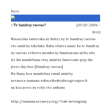
Hery
:: Te handray vaovao?
(20-02-2004 -
hery)
Navaozina tanteraka ny lisitry ny te handray vaovao
eto amin'ny takelaka. Raha ohatra ianao ka te handray
ny vaovao rehetra momba ny fanatsarana an'ity site
ity dia mandehana etsy amin'ny fanoroam-pejy dia
jereo ilay hoe [Handray vaovao]
Na ihany koa mandefasa email amin'ny
serasera-namana-subscribe@yahoogroupes.fr
na koa jereo ny rohy eto ambany
http://namana.serasera.org/?rub=newsignup