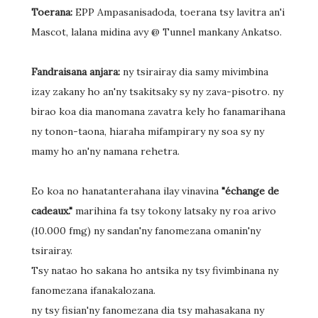
Toerana:
EPP Ampasanisadoda, toerana tsy lavitra an'i
Mascot, lalana midina avy @ Tunnel mankany Ankatso.
Fandraisana anjara:
ny tsirairay dia samy mivimbina
izay zakany ho an'ny tsakitsaky sy ny zava-pisotro. ny
birao koa dia manomana zavatra kely ho fanamarihana
ny tonon-taona, hiaraha mifampirary ny soa sy ny
mamy ho an'ny namana rehetra.
Eo koa no hanatanterahana ilay vinavina
"échange de
cadeaux."
marihina fa tsy tokony latsaky ny roa arivo
(10.000 fmg) ny sandan'ny fanomezana omanin'ny
tsirairay.
Tsy natao ho sakana ho antsika ny tsy fivimbinana ny
fanomezana ifanakalozana.
ny tsy fisian'ny fanomezana dia tsy mahasakana ny