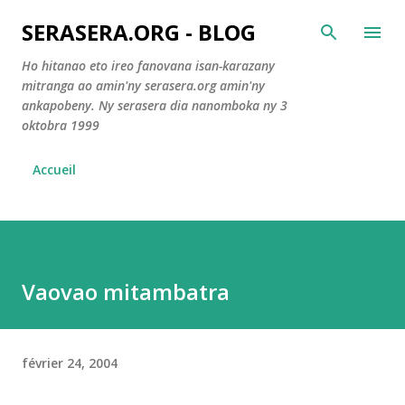
Accéder au contenu principal
SERASERA.ORG - BLOG
Ho hitanao eto ireo fanovana isan-karazany
mitranga ao amin'ny serasera.org amin'ny
ankapobeny. Ny serasera dia nanomboka ny 3
oktobra 1999
Accueil
Vaovao mitambatra
février 24, 2004