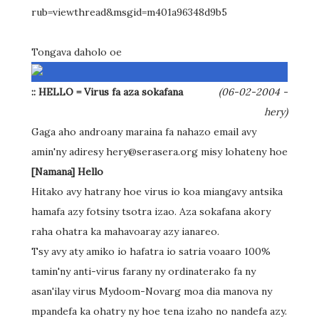
rub=viewthread&msgid=m401a96348d9b5
Tongava daholo oe
:: HELLO = Virus fa aza sokafana
(06-02-2004 -
hery)
Gaga aho androany maraina fa nahazo email avy
amin'ny adiresy hery@serasera.org misy lohateny hoe
[Namana] Hello
Hitako avy hatrany hoe virus io koa miangavy antsika
hamafa azy fotsiny tsotra izao. Aza sokafana akory
raha ohatra ka mahavoaray azy ianareo.
Tsy avy aty amiko io hafatra io satria voaaro 100%
tamin'ny anti-virus farany ny ordinaterako fa ny
asan'ilay virus Mydoom-Novarg moa dia manova ny
mpandefa ka ohatry ny hoe tena izaho no nandefa azy.