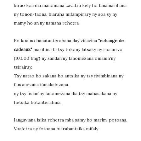
birao koa dia manomana zavatra kely ho fanamarihana
ny tonon-taona, hiaraha mifampirary ny soa sy ny
mamy ho an'ny namana rehetra.
Eo koa no hanatanterahana ilay vinavina
"échange de
cadeaux."
marihina fa tsy tokony latsaky ny roa arivo
(10.000 fmg) ny sandan'ny fanomezana omanin'ny
tsirairay.
Tsy natao ho sakana ho antsika ny tsy fivimbinana ny
fanomezana ifanakalozana.
ny tsy fisian'ny fanomezana dia tsy mahasakana ny
hetsika hotanterahina.
Iangaviana isika rehetra mba samy ho marim-potoana.
Voafetra ny fotoana hiarahantsika mifaly.