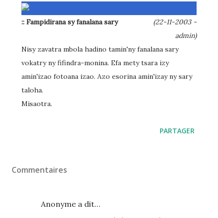
:: Fampidirana sy fanalana sary
(22-11-2003 -
admin)
Nisy zavatra mbola hadino tamin'ny fanalana sary
vokatry ny fifindra-monina. Efa mety tsara izy
amin'izao fotoana izao. Azo esorina amin'izay ny sary
taloha.
Misaotra.
PARTAGER
Commentaires
Anonyme a dit…