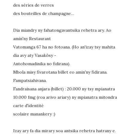
des séries de verres
des bouteilles de champagne…
Dia miandry ny fahatongavantsika rehetra ary. Ao
amin'ny Restaurant
Vatomanga 67 ha no fotoana. (Ho an'izay tsy mahita
dia avy aty Vasakôsy -
Antohomadinika no fidirana).
Mbola misy fivarotana billet eo amin'ny fidirana.
Fampatsiahivana.
Fandraisana anjara (billet) : 20.000 ny tsy mpianatra
10.000 fmg (roa arivo ariary) ny mpianatra mitondra
carte d'identité
scolaire manankery :)
Izay ary fa dia mirary soa antsika rehetra hatrany e.