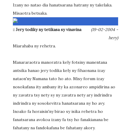
Izany no natao dia hanatsarana hatrany ny takelaka.
Misaotra betsaka.
:: Jery todiky ny tetikasa sy vinavina
(19-02-2004 -
hery)
Miarahaba ny rehetra.
Manararaotra manoratra kely fotsiny manentana
antsika hanao jery todika kely ny fihaonana izay
nataon'ny Namana tato ho ato. Misy forum izay
nosokafana ity ambany ity ka azonareo ampidirina ao
ny zavatra tsy nety sy ny zavatra nety ary indrindra
indrindra ny sosokevitra hanatsarana ny ho avy.
Inoako fa horaisin'ny birao sy isika rehetra ho
fanatsarana avokoa izany fa tsy ho fanakianana be
fahatany na fandokafana be fahatany akory.