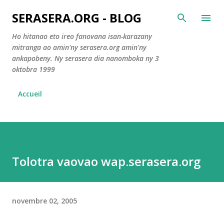
Accéder au contenu principal
SERASERA.ORG - BLOG
Ho hitanao eto ireo fanovana isan-karazany
mitranga ao amin'ny serasera.org amin'ny
ankapobeny. Ny serasera dia nanomboka ny 3
oktobra 1999
Accueil
Tolotra vaovao wap.serasera.org
novembre 02, 2005