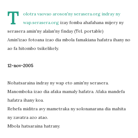
T
olotra vaovao aroson'ny
serasera.org
indray ny
wap.serasera.org
izay fomba ahafahana mijery ny
serasera amin'ny alalan'ny finday (Tel. portable)
Amin'izao fotoana izao dia mbola famakiana hafatra ihany no
ao fa hitombo tsikelikely.
12-nov-2005
Nohatsaraina indray ny wap eto amin'ny serasera.
Manomboka izao dia afaka mamaly hafatra. Afaka mandefa
hafatra ihany koa.
Rehefa miditra avy mametraka ny solonanarana dia mahita
ny zavatra azo atao.
Mbola hatsaraina hatrany.